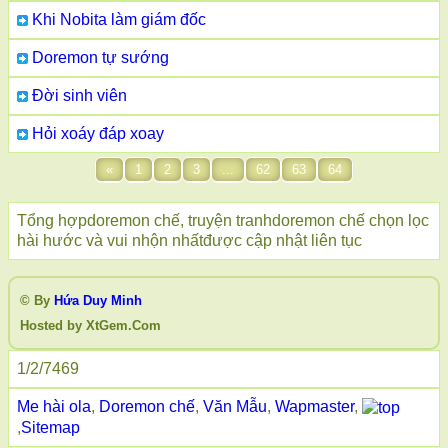
Khi Nobita làm giám đốc
Doremon tự sướng
Đời sinh viên
Hỏi xoáy đáp xoay
«
1
2
3
...
62
63
64
Tổng hợpdoremon chế, truyện tranhdoremon chế chọn lọc
hài hước và vui nhộn nhấtđược cập nhật liên tục
© By
Hứa Duy Minh
Hosted by XtGem.Com
1/2/7469
Me hài ola
,
Doremon chế
,
Văn Mẫu
,
Wapmaster
,
,
Sitemap