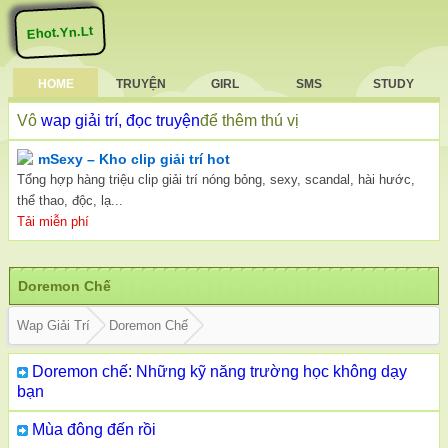
Ehot.Yn.Lt
HOME
TRUYỆN
GIRL
SMS
STUDY
Vô
wap giải trí, đọc truyện
để thêm thú vị
mSexy – Kho clip giải trí hot
Tổng hợp hàng triệu clip giải trí nóng bỏng, sexy, scandal, hài hước,
thể thao, độc, lạ...
Tải miễn phí
Doremon Chế
Wap Giải Trí
Doremon Chế
Doremon chế: Những kỹ năng trường học không dạy
bạn
Mùa đông đến rồi